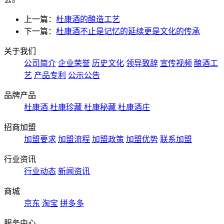
上一篇：
杜康酒的酿造工艺
下一篇：
杜康酒不止是记忆的延续更是文化的传承
关于我们
公司简介
企业荣誉
历史文化
领导致辞
宣传视频
酿酒工
艺
产品专利
公示公告
品牌产品
杜康酒
杜康珍藏
杜康秘藏
杜康酒庄
招商加盟
加盟要求
加盟流程
加盟政策
加盟优势
联系加盟
行业资讯
行业动态
新闻资讯
商城
京东
淘宝
拼多多
服务中心