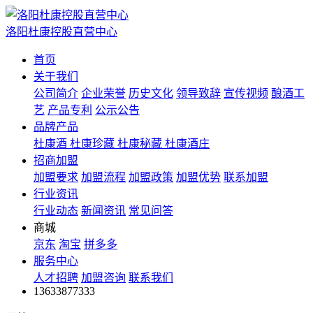
洛阳杜康控股直营中心
首页
关于我们
公司简介
企业荣誉
历史文化
领导致辞
宣传视频
酿酒工
艺
产品专利
公示公告
品牌产品
杜康酒
杜康珍藏
杜康秘藏
杜康酒庄
招商加盟
加盟要求
加盟流程
加盟政策
加盟优势
联系加盟
行业资讯
行业动态
新闻资讯
常见问答
商城
京东
淘宝
拼多多
服务中心
人才招聘
加盟咨询
联系我们
13633877333