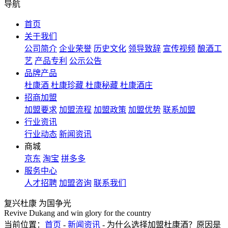
导航
首页
关于我们
公司简介
企业荣誉
历史文化
领导致辞
宣传视频
酿酒工
艺
产品专利
公示公告
品牌产品
杜康酒
杜康珍藏
杜康秘藏
杜康酒庄
招商加盟
加盟要求
加盟流程
加盟政策
加盟优势
联系加盟
行业资讯
行业动态
新闻资讯
商城
京东
淘宝
拼多多
服务中心
人才招聘
加盟咨询
联系我们
复兴杜康 为国争光
Revive Dukang and win glory for the country
当前位置：
首页
-
新闻资讯
- 为什么选择加盟杜康酒？原因是