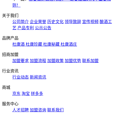
则！
关于我们
公司简介
企业荣誉
历史文化
领导致辞
宣传视频
酿酒工
艺
产品专利
公示公告
品牌产品
杜康酒
杜康珍藏
杜康秘藏
杜康酒庄
招商加盟
加盟要求
加盟流程
加盟政策
加盟优势
联系加盟
行业资讯
行业动态
新闻资讯
商城
京东
淘宝
拼多多
服务中心
人才招聘
加盟咨询
联系我们