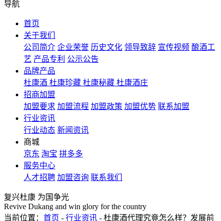
导航
首页
关于我们
公司简介
企业荣誉
历史文化
领导致辞
宣传视频
酿酒工
艺
产品专利
公示公告
品牌产品
杜康酒
杜康珍藏
杜康秘藏
杜康酒庄
招商加盟
加盟要求
加盟流程
加盟政策
加盟优势
联系加盟
行业资讯
行业动态
新闻资讯
商城
京东
淘宝
拼多多
服务中心
人才招聘
加盟咨询
联系我们
复兴杜康 为国争光
Revive Dukang and win glory for the country
当前位置：
首页
-
行业资讯
- 杜康酒代理究竟怎么样？发展前