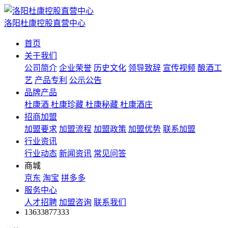
洛阳杜康控股直营中心
首页
关于我们
公司简介
企业荣誉
历史文化
领导致辞
宣传视频
酿酒工
艺
产品专利
公示公告
品牌产品
杜康酒
杜康珍藏
杜康秘藏
杜康酒庄
招商加盟
加盟要求
加盟流程
加盟政策
加盟优势
联系加盟
行业资讯
行业动态
新闻资讯
常见问答
商城
京东
淘宝
拼多多
服务中心
人才招聘
加盟咨询
联系我们
13633877333