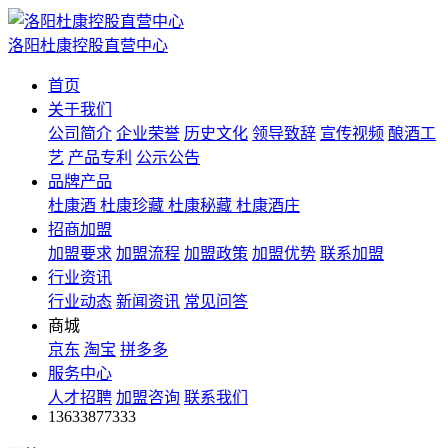
洛阳杜康控股直营中心
首页
关于我们
公司简介
企业荣誉
历史文化
领导致辞
宣传视频
酿酒工
艺
产品专利
公示公告
品牌产品
杜康酒
杜康珍藏
杜康秘藏
杜康酒庄
招商加盟
加盟要求
加盟流程
加盟政策
加盟优势
联系加盟
行业资讯
行业动态
新闻资讯
常见问答
商城
京东
淘宝
拼多多
服务中心
人才招聘
加盟咨询
联系我们
13633877333