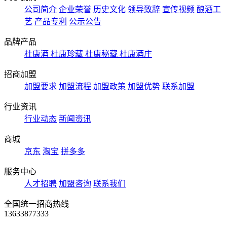
公司简介
企业荣誉
历史文化
领导致辞
宣传视频
酿酒工
艺
产品专利
公示公告
品牌产品
杜康酒
杜康珍藏
杜康秘藏
杜康酒庄
招商加盟
加盟要求
加盟流程
加盟政策
加盟优势
联系加盟
行业资讯
行业动态
新闻资讯
商城
京东
淘宝
拼多多
服务中心
人才招聘
加盟咨询
联系我们
全国统一招商热线
13633877333