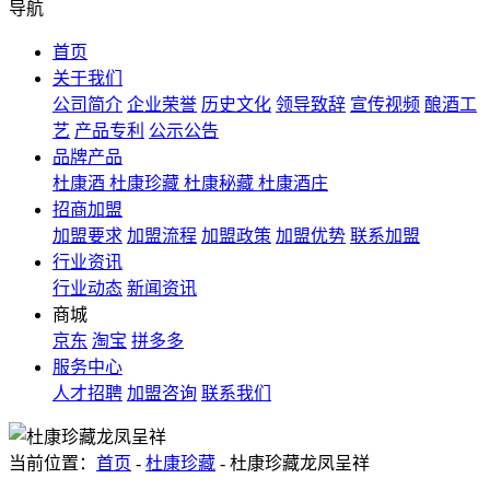
导航
首页
关于我们
公司简介
企业荣誉
历史文化
领导致辞
宣传视频
酿酒工
艺
产品专利
公示公告
品牌产品
杜康酒
杜康珍藏
杜康秘藏
杜康酒庄
招商加盟
加盟要求
加盟流程
加盟政策
加盟优势
联系加盟
行业资讯
行业动态
新闻资讯
商城
京东
淘宝
拼多多
服务中心
人才招聘
加盟咨询
联系我们
当前位置：
首页
-
杜康珍藏
- 杜康珍藏龙凤呈祥