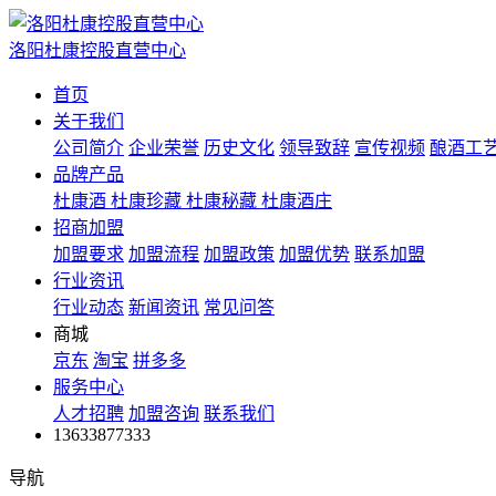
洛阳杜康控股直营中心
首页
关于我们
公司简介
企业荣誉
历史文化
领导致辞
宣传视频
酿酒工
品牌产品
杜康酒
杜康珍藏
杜康秘藏
杜康酒庄
招商加盟
加盟要求
加盟流程
加盟政策
加盟优势
联系加盟
行业资讯
行业动态
新闻资讯
常见问答
商城
京东
淘宝
拼多多
服务中心
人才招聘
加盟咨询
联系我们
13633877333
导航