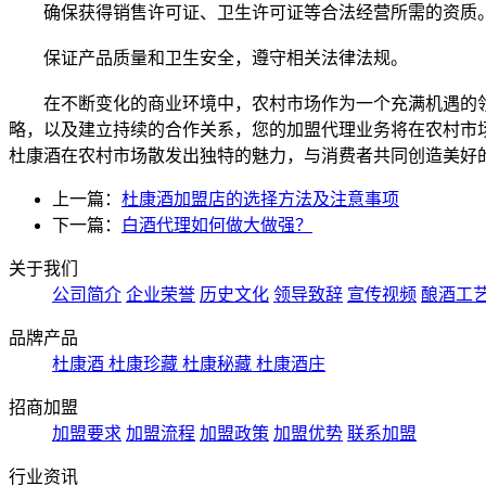
确保获得销售许可证、卫生许可证等合法经营所需的资质
保证产品质量和卫生安全，遵守相关法律法规。
在不断变化的商业环境中，农村市场作为一个充满机遇的
略，以及建立持续的合作关系，您的加盟代理业务将在农村市
杜康酒在农村市场散发出独特的魅力，与消费者共同创造美好
上一篇：
杜康酒加盟店的选择方法及注意事项
下一篇：
白酒代理如何做大做强？
关于我们
公司简介
企业荣誉
历史文化
领导致辞
宣传视频
酿酒工
品牌产品
杜康酒
杜康珍藏
杜康秘藏
杜康酒庄
招商加盟
加盟要求
加盟流程
加盟政策
加盟优势
联系加盟
行业资讯