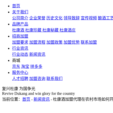
首页
关于我们
公司简介
企业荣誉
历史文化
领导致辞
宣传视频
酿酒工
品牌产品
杜康酒
杜康珍藏
杜康秘藏
杜康酒庄
招商加盟
加盟要求
加盟流程
加盟政策
加盟优势
联系加盟
行业资讯
行业动态
新闻资讯
商城
京东
淘宝
拼多多
服务中心
人才招聘
加盟咨询
联系我们
复兴杜康 为国争光
Revive Dukang and win glory for the country
当前位置：
首页
-
新闻资讯
- 杜康酒加盟代理在农村市场如何