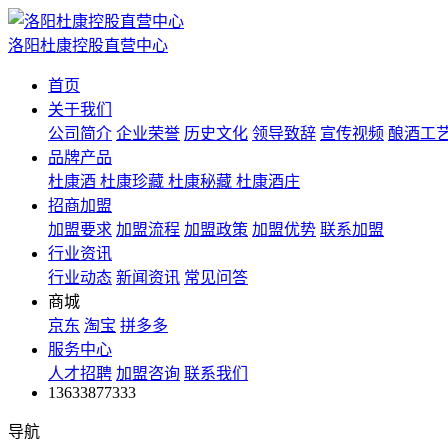
洛阳杜康控股直营中心
首页
关于我们
公司简介
企业荣誉
历史文化
领导致辞
宣传视频
酿酒工
品牌产品
杜康酒
杜康珍藏
杜康秘藏
杜康酒庄
招商加盟
加盟要求
加盟流程
加盟政策
加盟优势
联系加盟
行业资讯
行业动态
新闻资讯
常见问答
商城
京东
淘宝
拼多多
服务中心
人才招聘
加盟咨询
联系我们
13633877333
导航