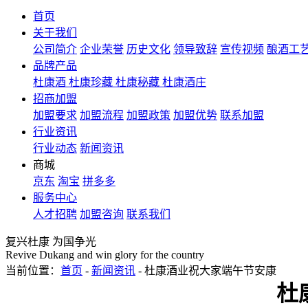
首页
关于我们
公司简介
企业荣誉
历史文化
领导致辞
宣传视频
酿酒工
品牌产品
杜康酒
杜康珍藏
杜康秘藏
杜康酒庄
招商加盟
加盟要求
加盟流程
加盟政策
加盟优势
联系加盟
行业资讯
行业动态
新闻资讯
商城
京东
淘宝
拼多多
服务中心
人才招聘
加盟咨询
联系我们
复兴杜康 为国争光
Revive Dukang and win glory for the country
当前位置：
首页
-
新闻资讯
- 杜康酒业祝大家端午节安康
杜