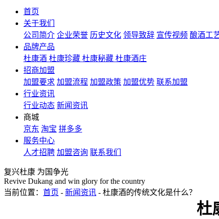
首页
关于我们
公司简介
企业荣誉
历史文化
领导致辞
宣传视频
酿酒工
品牌产品
杜康酒
杜康珍藏
杜康秘藏
杜康酒庄
招商加盟
加盟要求
加盟流程
加盟政策
加盟优势
联系加盟
行业资讯
行业动态
新闻资讯
商城
京东
淘宝
拼多多
服务中心
人才招聘
加盟咨询
联系我们
复兴杜康 为国争光
Revive Dukang and win glory for the country
当前位置：
首页
-
新闻资讯
- 杜康酒的传统文化是什么？
杜