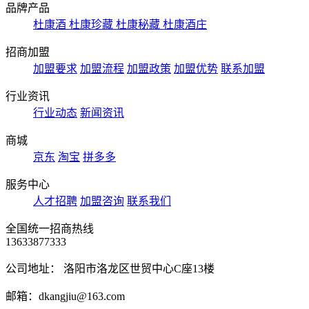
品牌产品
杜康酒
杜康珍藏
杜康秘藏
杜康酒庄
招商加盟
加盟要求
加盟流程
加盟政策
加盟优势
联系加盟
行业资讯
行业动态
新闻资讯
商城
京东
淘宝
拼多多
服务中心
人才招聘
加盟咨询
联系我们
全国统一招商热线
13633877333
公司地址： 洛阳市洛龙区世贸中心C座13楼
邮箱：dkangjiu@163.com