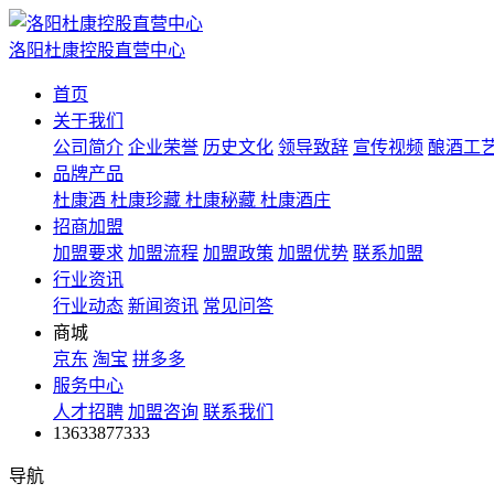
洛阳杜康控股直营中心
首页
关于我们
公司简介
企业荣誉
历史文化
领导致辞
宣传视频
酿酒工
品牌产品
杜康酒
杜康珍藏
杜康秘藏
杜康酒庄
招商加盟
加盟要求
加盟流程
加盟政策
加盟优势
联系加盟
行业资讯
行业动态
新闻资讯
常见问答
商城
京东
淘宝
拼多多
服务中心
人才招聘
加盟咨询
联系我们
13633877333
导航