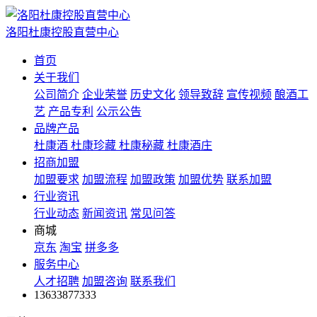
洛阳杜康控股直营中心
首页
关于我们
公司简介
企业荣誉
历史文化
领导致辞
宣传视频
酿酒工
艺
产品专利
公示公告
品牌产品
杜康酒
杜康珍藏
杜康秘藏
杜康酒庄
招商加盟
加盟要求
加盟流程
加盟政策
加盟优势
联系加盟
行业资讯
行业动态
新闻资讯
常见问答
商城
京东
淘宝
拼多多
服务中心
人才招聘
加盟咨询
联系我们
13633877333