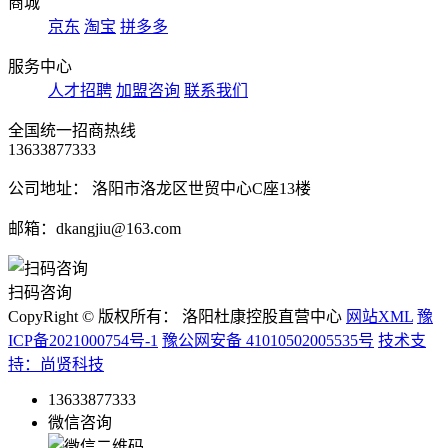
商城
京东
淘宝
拼多多
服务中心
人才招聘
加盟咨询
联系我们
全国统一招商热线
13633877333
公司地址： 洛阳市洛龙区世贸中心C座13楼
邮箱：dkangjiu@163.com
扫码咨询
CopyRight © 版权所有： 洛阳杜康控股直营中心
网站XML
豫
ICP备2021000754号-1
豫公网安备 41010502005535号
技术支
持：尚贤科技
13633877333
微信咨询