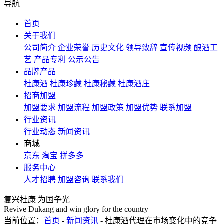
导航
首页
关于我们
公司简介
企业荣誉
历史文化
领导致辞
宣传视频
酿酒工
艺
产品专利
公示公告
品牌产品
杜康酒
杜康珍藏
杜康秘藏
杜康酒庄
招商加盟
加盟要求
加盟流程
加盟政策
加盟优势
联系加盟
行业资讯
行业动态
新闻资讯
商城
京东
淘宝
拼多多
服务中心
人才招聘
加盟咨询
联系我们
复兴杜康 为国争光
Revive Dukang and win glory for the country
当前位置：
首页
-
新闻资讯
- 杜康酒代理在市场变化中的竞争