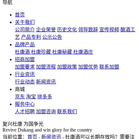
导航
首页
关于我们
公司简介
企业荣誉
历史文化
领导致辞
宣传视频
酿酒工
艺
产品专利
公示公告
品牌产品
杜康酒
杜康珍藏
杜康秘藏
杜康酒庄
招商加盟
加盟要求
加盟流程
加盟政策
加盟优势
联系加盟
行业资讯
行业动态
新闻资讯
商城
京东
淘宝
拼多多
服务中心
人才招聘
加盟咨询
联系我们
复兴杜康 为国争光
Revive Dukang and win glory for the country
当前位置：
首页
-
新闻资讯
- 杜康酒可以长期存放吗？需要注