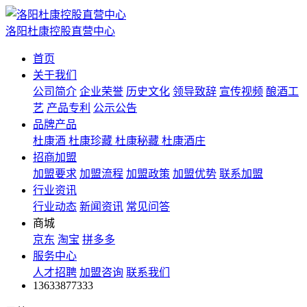
洛阳杜康控股直营中心
首页
关于我们
公司简介
企业荣誉
历史文化
领导致辞
宣传视频
酿酒工
艺
产品专利
公示公告
品牌产品
杜康酒
杜康珍藏
杜康秘藏
杜康酒庄
招商加盟
加盟要求
加盟流程
加盟政策
加盟优势
联系加盟
行业资讯
行业动态
新闻资讯
常见问答
商城
京东
淘宝
拼多多
服务中心
人才招聘
加盟咨询
联系我们
13633877333