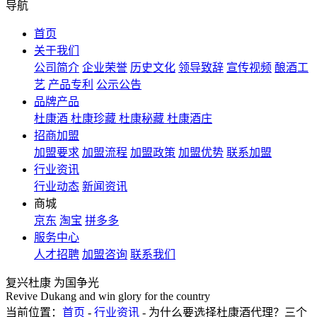
导航
首页
关于我们
公司简介
企业荣誉
历史文化
领导致辞
宣传视频
酿酒工
艺
产品专利
公示公告
品牌产品
杜康酒
杜康珍藏
杜康秘藏
杜康酒庄
招商加盟
加盟要求
加盟流程
加盟政策
加盟优势
联系加盟
行业资讯
行业动态
新闻资讯
商城
京东
淘宝
拼多多
服务中心
人才招聘
加盟咨询
联系我们
复兴杜康 为国争光
Revive Dukang and win glory for the country
当前位置：
首页
-
行业资讯
- 为什么要选择杜康酒代理？三个