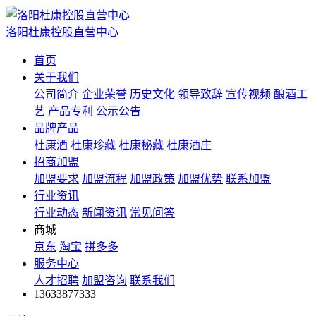
洛阳杜康控股直营中心
首页
关于我们
公司简介
企业荣誉
历史文化
领导致辞
宣传视频
酿酒工
艺
产品专利
公示公告
品牌产品
杜康酒
杜康珍藏
杜康秘藏
杜康酒庄
招商加盟
加盟要求
加盟流程
加盟政策
加盟优势
联系加盟
行业资讯
行业动态
新闻资讯
常见问答
商城
京东
淘宝
拼多多
服务中心
人才招聘
加盟咨询
联系我们
13633877333