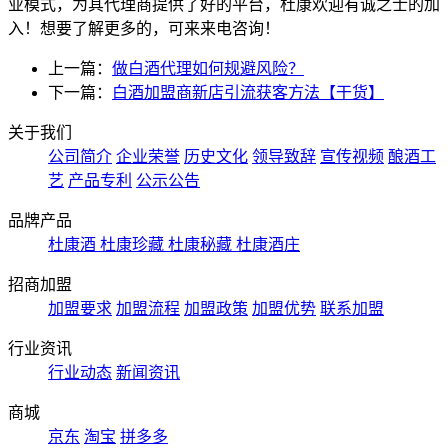
业模式，为其代理商提供了好的平台，杜康欢迎有诚之士的加
入！想要了解更多的，可来来电咨询！
上一篇：
做白酒代理如何规避风险？
下一篇：
白酒加盟商新店引流获客方法【干货】
关于我们
公司简介
企业荣誉
历史文化
领导致辞
宣传视频
酿酒工
艺
产品专利
公示公告
品牌产品
杜康酒
杜康珍藏
杜康秘藏
杜康酒庄
招商加盟
加盟要求
加盟流程
加盟政策
加盟优势
联系加盟
行业资讯
行业动态
新闻资讯
商城
京东
淘宝
拼多多