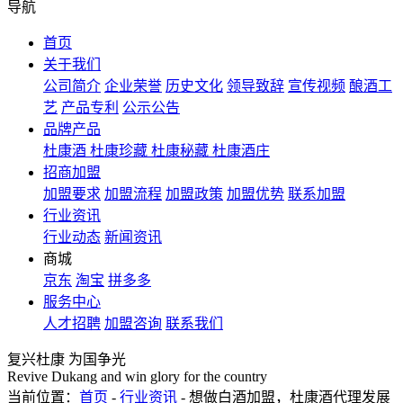
导航
首页
关于我们
公司简介
企业荣誉
历史文化
领导致辞
宣传视频
酿酒工
艺
产品专利
公示公告
品牌产品
杜康酒
杜康珍藏
杜康秘藏
杜康酒庄
招商加盟
加盟要求
加盟流程
加盟政策
加盟优势
联系加盟
行业资讯
行业动态
新闻资讯
商城
京东
淘宝
拼多多
服务中心
人才招聘
加盟咨询
联系我们
复兴杜康 为国争光
Revive Dukang and win glory for the country
当前位置：
首页
-
行业资讯
- 想做白酒加盟，杜康酒代理发展