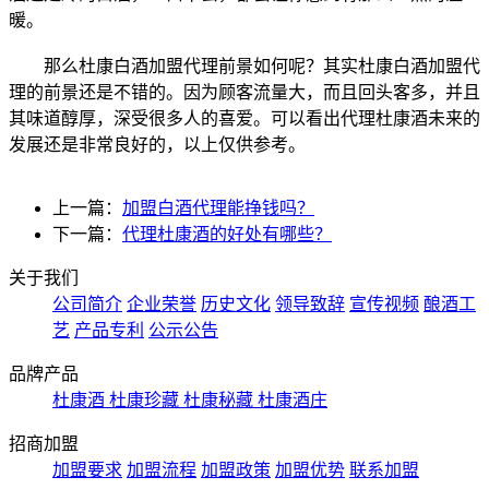
暖。
那么杜康白酒加盟代理前景如何呢？其实杜康白酒加盟代
理的前景还是不错的。因为顾客流量大，而且回头客多，并且
其味道醇厚，深受很多人的喜爱。可以看出代理杜康酒未来的
发展还是非常良好的，以上仅供参考。
上一篇：
加盟白酒代理能挣钱吗？
下一篇：
代理杜康酒的好处有哪些？
关于我们
公司简介
企业荣誉
历史文化
领导致辞
宣传视频
酿酒工
艺
产品专利
公示公告
品牌产品
杜康酒
杜康珍藏
杜康秘藏
杜康酒庄
招商加盟
加盟要求
加盟流程
加盟政策
加盟优势
联系加盟