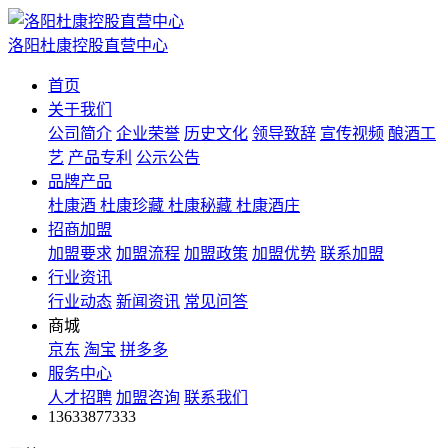
洛阳杜康控股直营中心
首页
关于我们
公司简介
企业荣誉
历史文化
领导致辞
宣传视频
酿酒工
艺
产品专利
公示公告
品牌产品
杜康酒
杜康珍藏
杜康秘藏
杜康酒庄
招商加盟
加盟要求
加盟流程
加盟政策
加盟优势
联系加盟
行业资讯
行业动态
新闻资讯
常见问答
商城
京东
淘宝
拼多多
服务中心
人才招聘
加盟咨询
联系我们
13633877333