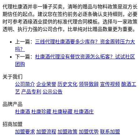
代理杜康酒并非一锤子买卖，清晰的赠品与物料政策是双方长
期信任的起点。建议您在签约前务必逐条确认支持细则，必要
时可参考酒缘酒业提供的标准代理合同模板。选择与一家政策
透明、执行力强的公司合作，比单纯对比赠品数量更为重要。
上一篇：
三线代理杜康酒要多少库存？资金周转压力大
吗？
下一篇：
杜康酒代理没有餐饮资源怎么拓客？试试社区
团购
关于我们
公司简介
企业荣誉
历史文化
领导致辞
宣传视频
酿酒工
艺
产品专利
公示公告
品牌产品
杜康酒
杜康珍藏
杜康秘藏
杜康酒庄
招商加盟
加盟要求
加盟流程
加盟政策
加盟优势
联系加盟