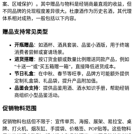
案、区域保护）。其中赠品与物料是经销商最直观的收益，但
不同品牌的兑现程度差异很大。杜康酒作为历史名酒，其代理
体系相对成熟，一般包括以下内容。
赠品支持常见类型
开瓶赠品
：如酒杯、酒具套装、品鉴小酒版，用于终端
消费者尝鲜或宴请场景。
进货搭赠
：按订货金额或数量比例赠送同款产品，例如
“十送一”或“买五箱赠一箱”，直接降低进货成本。
节日礼盒
：在中秋、春节等旺季，品牌方可能额外提供
定制礼盒袋、礼品袋，提升产品附加值。
品鉴会支持
：提供品鉴用酒、酒水知识手册，帮助经销
商组织小型品鉴活动。
促销物料范围
促销物料包括但不限于：宣传单页、海报、展架、易拉宝、桌
牌、打火机、烟灰缸、手提袋、价格签、POP贴等。这些物料