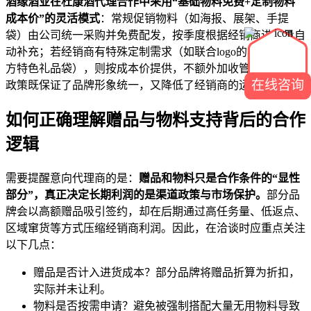
酒缘酒业在杜康酒代理合作中采用“基础物料免费+定制物料
成本价”的灵活模式
：常规促销物料（如海报、展架、手提
袋）由公司统一采购并免费配发，按季度根据经销商进货量自
动补充；若经销商有特殊定制需求（如联合logo的易拉宝、地
方特色礼品袋），则按成本价提供，不额外加收管理费。这一
在线咨询
政策既保证了品牌形象统一，又降低了经销商的运营压力。
如何正确理解赠品与物料支持背后的合作
逻辑
需要提醒意向代理商的是：
赠品和物料只是合作条件的“显性
部分”，真正决定长期利润的是渠道政策与市场保护。
部分品
牌会以高额赠品吸引签约，却在后期通过高任务量、低返点、
区域窜货等方式压缩经销商利润。因此，在洽谈时应重点关注
以下几点：
赠品是否计入进货成本？部分品牌将赠品折算为折扣，
实际并未让利。
物料是否按需申请？避免被强制搭配大量无用物料导致