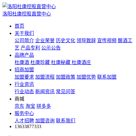
洛阳杜康控股直营中心
首页
关于我们
公司简介
企业荣誉
历史文化
领导致辞
宣传视频
酿酒工
艺
产品专利
公示公告
品牌产品
杜康酒
杜康珍藏
杜康秘藏
杜康酒庄
招商加盟
加盟要求
加盟流程
加盟政策
加盟优势
联系加盟
行业资讯
行业动态
新闻资讯
常见问答
商城
京东
淘宝
拼多多
服务中心
人才招聘
加盟咨询
联系我们
13633877333