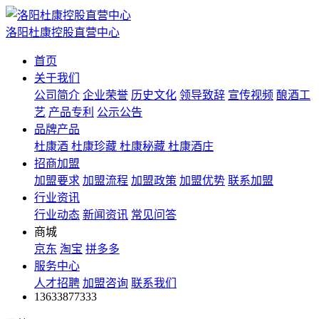
洛阳杜康控股直营中心
首页
关于我们
公司简介
企业荣誉
历史文化
领导致辞
宣传视频
酿酒工
艺
产品专利
公示公告
品牌产品
杜康酒
杜康珍藏
杜康秘藏
杜康酒庄
招商加盟
加盟要求
加盟流程
加盟政策
加盟优势
联系加盟
行业资讯
行业动态
新闻资讯
常见问答
商城
京东
淘宝
拼多多
服务中心
人才招聘
加盟咨询
联系我们
13633877333