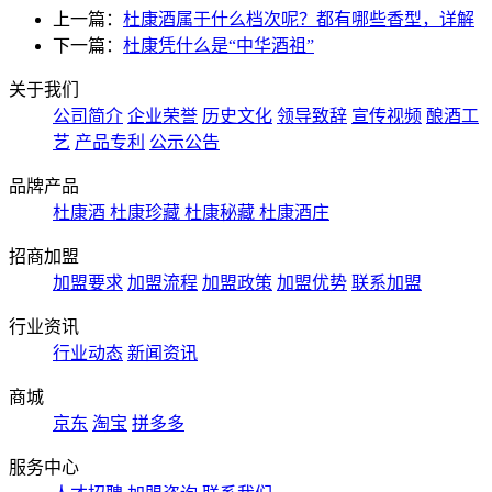
上一篇：
杜康酒属于什么档次呢？都有哪些香型，详解
下一篇：
杜康凭什么是“中华酒祖”
关于我们
公司简介
企业荣誉
历史文化
领导致辞
宣传视频
酿酒工
艺
产品专利
公示公告
品牌产品
杜康酒
杜康珍藏
杜康秘藏
杜康酒庄
招商加盟
加盟要求
加盟流程
加盟政策
加盟优势
联系加盟
行业资讯
行业动态
新闻资讯
商城
京东
淘宝
拼多多
服务中心