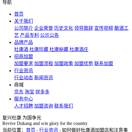
导航
首页
关于我们
公司简介
企业荣誉
历史文化
领导致辞
宣传视频
酿酒工
艺
产品专利
公示公告
品牌产品
杜康酒
杜康珍藏
杜康秘藏
杜康酒庄
招商加盟
加盟要求
加盟流程
加盟政策
加盟优势
联系加盟
行业资讯
行业动态
新闻资讯
商城
京东
淘宝
拼多多
服务中心
人才招聘
加盟咨询
联系我们
复兴杜康 为国争光
Revive Dukang and win glory for the country
当前位置：
首页
-
行业资讯
- 如何做好杜康酒加盟店和注意事