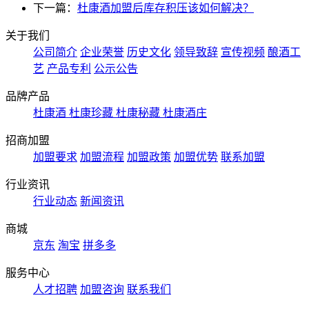
下一篇：
杜康酒加盟后库存积压该如何解决？
关于我们
公司简介
企业荣誉
历史文化
领导致辞
宣传视频
酿酒工
艺
产品专利
公示公告
品牌产品
杜康酒
杜康珍藏
杜康秘藏
杜康酒庄
招商加盟
加盟要求
加盟流程
加盟政策
加盟优势
联系加盟
行业资讯
行业动态
新闻资讯
商城
京东
淘宝
拼多多
服务中心
人才招聘
加盟咨询
联系我们