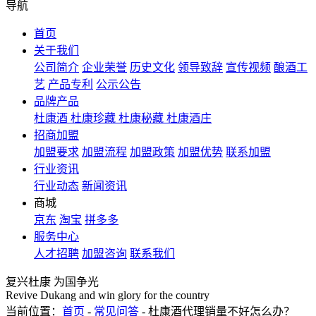
导航
首页
关于我们
公司简介
企业荣誉
历史文化
领导致辞
宣传视频
酿酒工
艺
产品专利
公示公告
品牌产品
杜康酒
杜康珍藏
杜康秘藏
杜康酒庄
招商加盟
加盟要求
加盟流程
加盟政策
加盟优势
联系加盟
行业资讯
行业动态
新闻资讯
商城
京东
淘宝
拼多多
服务中心
人才招聘
加盟咨询
联系我们
复兴杜康 为国争光
Revive Dukang and win glory for the country
当前位置：
首页
-
常见问答
- 杜康酒代理销量不好怎么办？