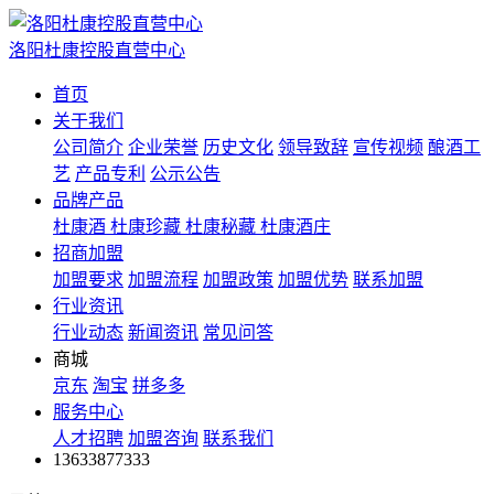
洛阳杜康控股直营中心
首页
关于我们
公司简介
企业荣誉
历史文化
领导致辞
宣传视频
酿酒工
艺
产品专利
公示公告
品牌产品
杜康酒
杜康珍藏
杜康秘藏
杜康酒庄
招商加盟
加盟要求
加盟流程
加盟政策
加盟优势
联系加盟
行业资讯
行业动态
新闻资讯
常见问答
商城
京东
淘宝
拼多多
服务中心
人才招聘
加盟咨询
联系我们
13633877333