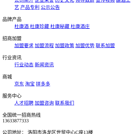
公司简介
企业荣誉
历史文化
领导致辞
宣传视频
酿酒工
艺
产品专利
公示公告
品牌产品
杜康酒
杜康珍藏
杜康秘藏
杜康酒庄
招商加盟
加盟要求
加盟流程
加盟政策
加盟优势
联系加盟
行业资讯
行业动态
新闻资讯
商城
京东
淘宝
拼多多
服务中心
人才招聘
加盟咨询
联系我们
全国统一招商热线
13633877333
公司地址： 洛阳市洛龙区世贸中心C座13楼