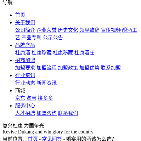
导航
首页
关于我们
公司简介
企业荣誉
历史文化
领导致辞
宣传视频
酿酒工
艺
产品专利
公示公告
品牌产品
杜康酒
杜康珍藏
杜康秘藏
杜康酒庄
招商加盟
加盟要求
加盟流程
加盟政策
加盟优势
联系加盟
行业资讯
行业动态
新闻资讯
商城
京东
淘宝
拼多多
服务中心
人才招聘
加盟咨询
联系我们
复兴杜康 为国争光
Revive Dukang and win glory for the country
当前位置：
首页
-
常见问答
- 婚宴用的酒该怎么选？