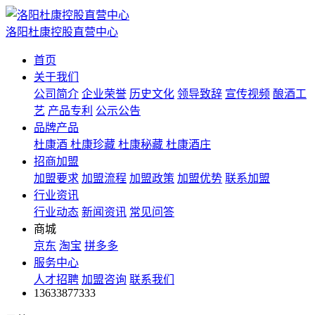
洛阳杜康控股直营中心
首页
关于我们
公司简介
企业荣誉
历史文化
领导致辞
宣传视频
酿酒工
艺
产品专利
公示公告
品牌产品
杜康酒
杜康珍藏
杜康秘藏
杜康酒庄
招商加盟
加盟要求
加盟流程
加盟政策
加盟优势
联系加盟
行业资讯
行业动态
新闻资讯
常见问答
商城
京东
淘宝
拼多多
服务中心
人才招聘
加盟咨询
联系我们
13633877333