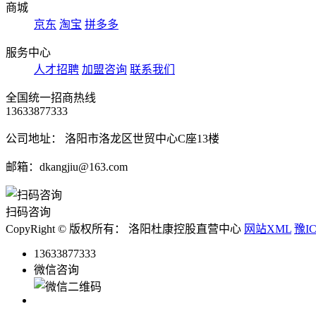
商城
京东
淘宝
拼多多
服务中心
人才招聘
加盟咨询
联系我们
全国统一招商热线
13633877333
公司地址： 洛阳市洛龙区世贸中心C座13楼
邮箱：dkangjiu@163.com
扫码咨询
CopyRight © 版权所有： 洛阳杜康控股直营中心
网站XML
豫IC
13633877333
微信咨询