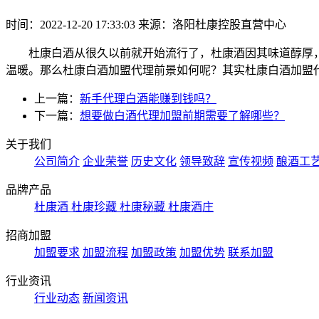
时间：2022-12-20 17:33:03
来源：洛阳杜康控股直营中心
杜康白酒从很久以前就开始流行了，杜康酒因其味道醇厚
温暖。那么杜康白酒加盟代理前景如何呢？其实杜康白酒加盟
上一篇：
新手代理白酒能赚到钱吗？
下一篇：
想要做白酒代理加盟前期需要了解哪些？
关于我们
公司简介
企业荣誉
历史文化
领导致辞
宣传视频
酿酒工
品牌产品
杜康酒
杜康珍藏
杜康秘藏
杜康酒庄
招商加盟
加盟要求
加盟流程
加盟政策
加盟优势
联系加盟
行业资讯
行业动态
新闻资讯