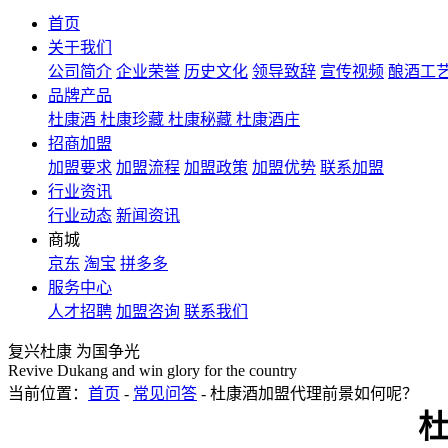
首页
关于我们
公司简介
企业荣誉
历史文化
领导致辞
宣传视频
酿酒工
品牌产品
杜康酒
杜康珍藏
杜康秘藏
杜康酒庄
招商加盟
加盟要求
加盟流程
加盟政策
加盟优势
联系加盟
行业资讯
行业动态
新闻资讯
商城
京东
淘宝
拼多多
服务中心
人才招聘
加盟咨询
联系我们
复兴杜康 为国争光
Revive Dukang and win glory for the country
当前位置：
首页
-
常见问答
- 杜康酒加盟代理前景如何呢？