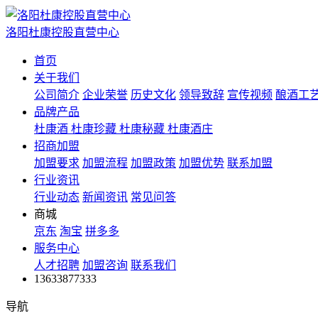
洛阳杜康控股直营中心
首页
关于我们
公司简介
企业荣誉
历史文化
领导致辞
宣传视频
酿酒工
品牌产品
杜康酒
杜康珍藏
杜康秘藏
杜康酒庄
招商加盟
加盟要求
加盟流程
加盟政策
加盟优势
联系加盟
行业资讯
行业动态
新闻资讯
常见问答
商城
京东
淘宝
拼多多
服务中心
人才招聘
加盟咨询
联系我们
13633877333
导航